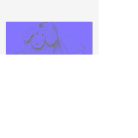
NOUVEAUTE
-
ATELIER PORTE-clef
enfant
Atelier d'initiation au travail du cuir,
votre enfant créé un porte-clef
personnalisé.
Sur le thème des animaux ou des
fruits.
Il pourra choisir ses cuirs, couper avec
des ciseaux, dessiner sur le cuir puis